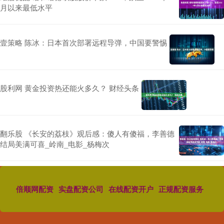
月以来最低水平
壹策略 陈冰：日本首次部署远程导弹，中国要警惕
股利网 黄金投资热还能火多久？ 财经头条
翻乐股 《长安的荔枝》观后感：傻人有傻福，李善德
结局美满可喜_岭南_电影_杨梅次
倍顺网配资
实盘配资公司
在线配资开户
正规配资服务