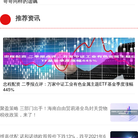
哥哥同样的遗嘱
推荐资讯
忠程配资 二季报点评：万家中证工业有色金属主题ETF基金季度涨幅
445%
聚盈策略 三部门出手！海南自由贸易港全岛封关货物
税收政策，来了！
维嘉优配 诺和诺德欧股股价下跌13%，跌至2021年6