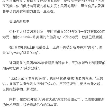
攻的京东外卖，补贴力度已经明显减弱；现金流充分的阿里旗下的淘
宝闪购，依旧保持着可观的补贴力度；美团对黑钻、黑金会员以及高
客单价的外卖补贴力度也一直还在。
美团AI新故事
受外卖大战等因素影响，美团市值在2026年2月一度跌破5000亿
港元，相比2025年2月美团的市值高点1.2万亿港元，数据已经腰斩。
在3月26日晚上的电话会上，王兴不再被分析师称为“兴哥”，而
是“xingwang”或者“xing”。
近两周前的美团2026年管理层沟通会上，王兴在谈到对管理层的
期待时提到了“减少登味”。
“比如大家习惯叫我‘兴哥’，我觉得这是‘登味’明显的叫法。”王兴
说，展示了以身作则去“登味”的决心。王兴还谈到，要从自身做起，
去拥抱新事物、新潮流。
同样，在2025年陷入“外卖大战”泥潭的美团公司，也需要拥抱新
的技术浪潮，和给市场信心的新故事。