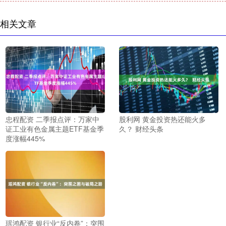
相关文章
忠程配资 二季报点评：万家中
股利网 黄金投资热还能火多
证工业有色金属主题ETF基金季
久？ 财经头条
度涨幅445%
瑶鸿配资 银行业“反内卷”：突围