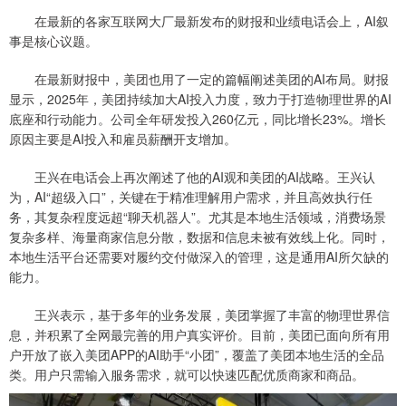
在最新的各家互联网大厂最新发布的财报和业绩电话会上，AI叙
事是核心议题。
在最新财报中，美团也用了一定的篇幅阐述美团的AI布局。财报
显示，2025年，美团持续加大AI投入力度，致力于打造物理世界的AI
底座和行动能力。公司全年研发投入260亿元，同比增长23%。增长
原因主要是AI投入和雇员薪酬开支增加。
王兴在电话会上再次阐述了他的AI观和美团的AI战略。王兴认
为，AI“超级入口”，关键在于精准理解用户需求，并且高效执行任
务，其复杂程度远超“聊天机器人”。尤其是本地生活领域，消费场景
复杂多样、海量商家信息分散，数据和信息未被有效线上化。同时，
本地生活平台还需要对履约交付做深入的管理，这是通用AI所欠缺的
能力。
王兴表示，基于多年的业务发展，美团掌握了丰富的物理世界信
息，并积累了全网最完善的用户真实评价。目前，美团已面向所有用
户开放了嵌入美团APP的AI助手“小团”，覆盖了美团本地生活的全品
类。用户只需输入服务需求，就可以快速匹配优质商家和商品。