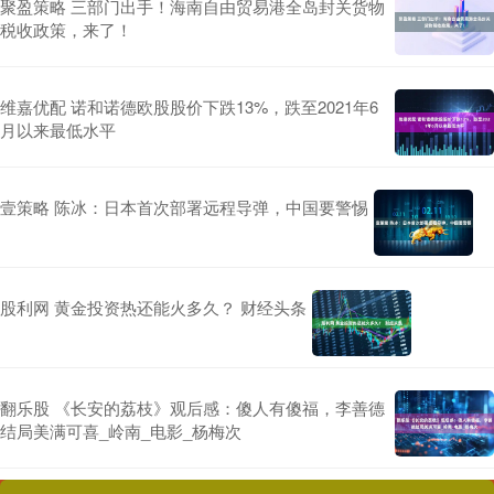
聚盈策略 三部门出手！海南自由贸易港全岛封关货物
税收政策，来了！
维嘉优配 诺和诺德欧股股价下跌13%，跌至2021年6
月以来最低水平
壹策略 陈冰：日本首次部署远程导弹，中国要警惕
股利网 黄金投资热还能火多久？ 财经头条
翻乐股 《长安的荔枝》观后感：傻人有傻福，李善德
结局美满可喜_岭南_电影_杨梅次