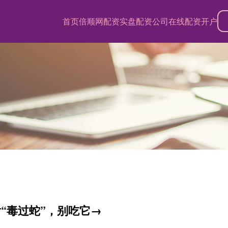
首页
倍顺网配资
实盘配资公司
在线配资开户
“毒过蛇”，别吃它→