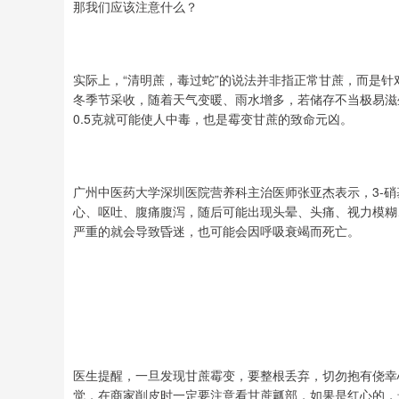
那我们应该注意什么？
实际上，“清明蔗，毒过蛇”的说法并非指正常甘蔗，而是针
冬季节采收，随着天气变暖、雨水增多，若储存不当极易滋生
0.5克就可能使人中毒，也是霉变甘蔗的致命元凶。
广州中医药大学深圳医院营养科主治医师张亚杰表示，3-
心、呕吐、腹痛腹泻，随后可能出现头晕、头痛、视力模糊
严重的就会导致昏迷，也可能会因呼吸衰竭而死亡。
医生提醒，一旦发现甘蔗霉变，要整根丢弃，切勿抱有侥幸
觉，在商家削皮时一定要注意看甘蔗瓤部，如果是红心的，