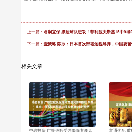
上一篇：
君润宜保 撑起球队进攻！菲利波夫斯基15中9得2
下一篇：
壹策略 陈冰：日本首次部署远程导弹，中国要警
相关文章
中岩投资 广铁致歉受强降雨龙卷风
富通优配 