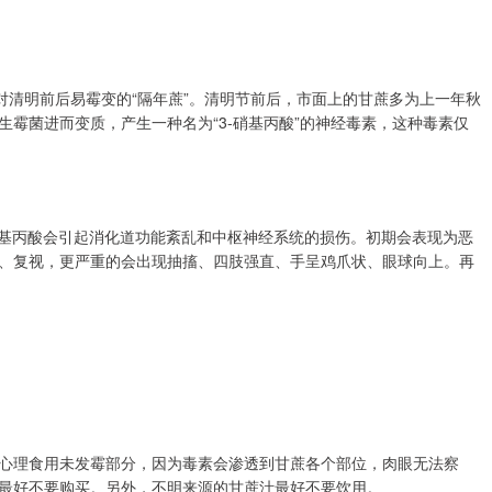
对清明前后易霉变的“隔年蔗”。清明节前后，市面上的甘蔗多为上一年秋
霉菌进而变质，产生一种名为“3-硝基丙酸”的神经毒素，这种毒素仅
硝基丙酸会引起消化道功能紊乱和中枢神经系统的损伤。初期会表现为恶
、复视，更严重的会出现抽搐、四肢强直、手呈鸡爪状、眼球向上。再
心理食用未发霉部分，因为毒素会渗透到甘蔗各个部位，肉眼无法察
最好不要购买。另外，不明来源的甘蔗汁最好不要饮用。