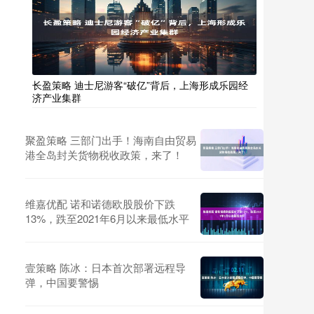
长盈策略 迪士尼游客“破亿”背后，上海形成乐园经
济产业集群
聚盈策略 三部门出手！海南自由贸易
港全岛封关货物税收政策，来了！
维嘉优配 诺和诺德欧股股价下跌
13%，跌至2021年6月以来最低水平
壹策略 陈冰：日本首次部署远程导
弹，中国要警惕