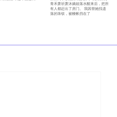
青禾萧祈萧沐嫡姐落水醒来后，把所
有人都赶出了房门。 我因替她找遗
落的珠钗，被幔帐挡在了