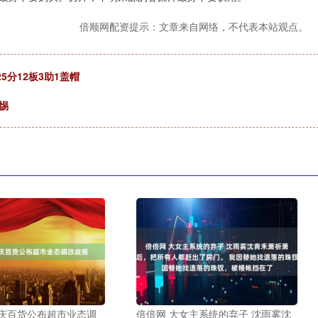
倍顺网配资提示：文章来自网络，不代表本站观点。
5分12板3助1盖帽
惕
重庆百货公布超市业态调
倍倍网 大女主系统的弃子 沈雨雾沈