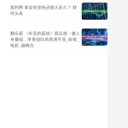
股利网 黄金投资热还能火多久？ 财
经头条
翻乐股 《长安的荔枝》观后感：傻人
有傻福，李善德结局美满可喜_岭南_
电影_杨梅次