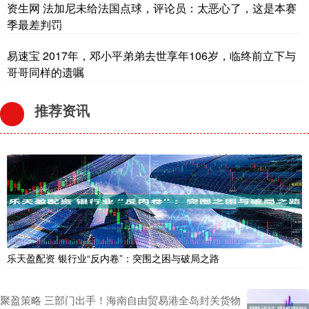
资生网 法加尼未给法国点球，评论员：太恶心了，这是本赛
季最差判罚
易速宝 2017年，邓小平弟弟去世享年106岁，临终前立下与
哥哥同样的遗嘱
推荐资讯
乐天盈配资 银行业“反内卷”：突围之困与破局之路
聚盈策略 三部门出手！海南自由贸易港全岛封关货物