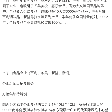
下游产业链配套的食品产业格局。既有百利、华美、新盟这样的本土
领军企业，也吸引了雀巢美极、嘉顿食品、香港太兴等国际品牌落
户。产品覆盖烘焙食品、调味品等15大类3000多个品种，华美月饼、
百利调味品、新盟苏打饼等系列产品，常年稳居全国销量前列。2025
年，全镇食品产业集群规模突破100亿元。
△茶山食品企业（百利、华美、新盟、嘉顿）
茶山组团出征食博会
好物集结待解锁
想近距离感受茶山食品的实力？4月10日至12日，备受行业瞩目的
2026“食博会·预博会和农博会”将在东莞厚街广东现代国际展览中心盛