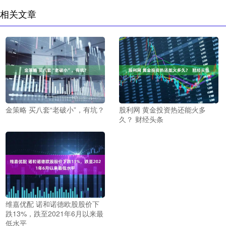
相关文章
金策略 买八套“老破小”，有坑？
股利网 黄金投资热还能火多
久？ 财经头条
维嘉优配 诺和诺德欧股股价下
跌13%，跌至2021年6月以来最
低水平