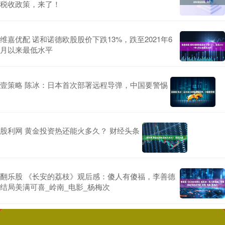
税收政策，来了！
维嘉优配 诺和诺德欧股股价下跌13%，跌至2021年6
月以来最低水平
壹策略 陈冰：日本首次部署远程导弹，中国要警惕
股利网 黄金投资热还能火多久？ 财经头条
翻乐股 《长安的荔枝》观后感：傻人有傻福，李善德
结局美满可喜_岭南_电影_杨梅次