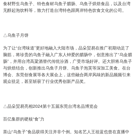
食材野生乌鱼子、特色食材乌鱼子腊肠、乌鱼子烘焙食品，以及台湾
无醇起泡饮料等，致力打造台湾特色跟两岸特色饮食文化的公司。
△乌鱼子月饼
为了让“台湾味道”更好地融入大陆市场，品朵贸易在推广初期动足了
脑筋，将珍贵的乌鱼子融入广东人钟爱的腊肠中，创意推出了“乌金腊
肠”，并用台湾高粱酒替代传统汾酒，广受市场好评。还大胆将乌鱼子
与烘焙结合，创新推出乌鱼子月饼、乌鱼子泡芙等深加工美食。在台
博会、东莞创食展等各大展会上，这些融合两岸风味的新品频频引来
观众驻足，甚至斩获了行业优秀创新产品奖。
△品朵贸易亮相2024第十五届东莞台湾名品博览会
百亿集群的硬核“食”力
茶山“乌鱼子”食品获得关注并非个例。知名艺人王祖蓝也曾在直播中