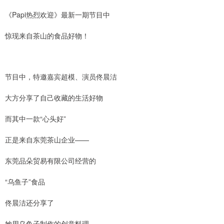
《Papi热烈欢迎》最新一期节目中
惊现来自茶山的食品好物！
节目中，特邀嘉宾超模、演员佟晨洁
大方分享了自己收藏的生活好物
而其中一款“心头好”
正是来自东莞茶山企业——
东莞品朵贸易有限公司经营的
“乌鱼子”食品
佟晨洁还分享了
她用乌鱼子制作的创意料理