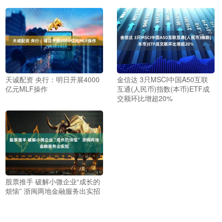
天诚配资 央行：明日开展4000
金信达 3只MSCI中国A50互联
亿元MLF操作
互通(人民币)指数(本币)ETF成
交额环比增超20%
股票推手 破解小微企业“成长的
烦恼” 浙闽两地金融服务出实招