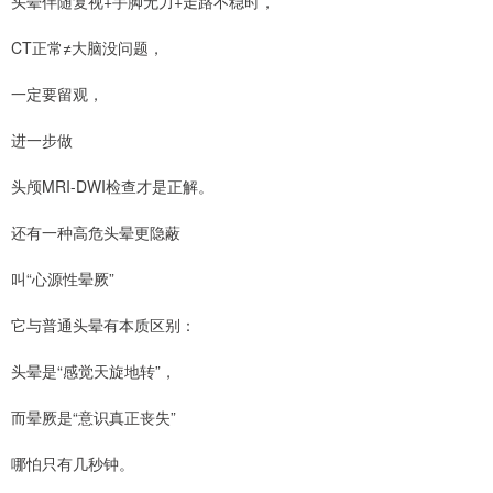
头晕伴随复视+手脚无力+走路不稳时，
CT正常≠大脑没问题，
一定要留观，
进一步做
头颅MRI-DWI检查才是正解。
还有一种高危头晕更隐蔽
叫“心源性晕厥”
它与普通头晕有本质区别：
头晕是“感觉天旋地转”，
而晕厥是“意识真正丧失”
哪怕只有几秒钟。