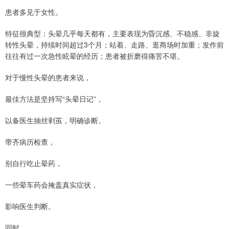
患者多见于女性。
特征很典型：头晕几乎每天都有，主要表现为昏沉感、不稳感、非旋
转性头晕，持续时间超过3个月；站着、走路、逛商场时加重；发作前
往往有过一次急性眩晕的经历；患者被折磨得痛苦不堪。
对于慢性头晕的患者来说，
最佳方法是坚持写“头晕日记”，
以备医生抽丝剥茧，明确诊断。
带齐病历检查，
别自行吃止晕药，
一些晕车药会掩盖真实症状，
影响医生判断。
同时，