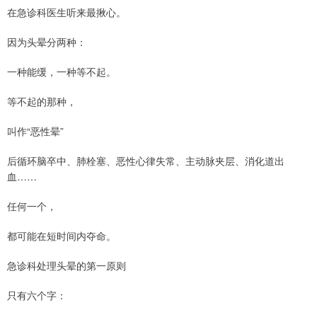
在急诊科医生听来最揪心。
因为头晕分两种：
一种能缓，一种等不起。
等不起的那种，
叫作“恶性晕”
后循环脑卒中、肺栓塞、恶性心律失常、主动脉夹层、消化道出
血……
任何一个，
都可能在短时间内夺命。
急诊科处理头晕的第一原则
只有六个字：