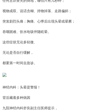
任何意识丧失的倒地，哪怕只有几秒钟；
视物成双、说话含糊、持物掉落、走路偏斜；
突发剧烈头痛；胸痛、心悸后出现头晕或晕厥；
吞咽困难、饮水呛咳伴随眩晕。
这些症状无论多轻微、
无论是否自行缓解，
都要第一时间去急诊。
神经内科：头晕是警报！
背后藏着多种病因
九院神经内科舒良副主任医师提示，