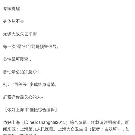
专家提醒，
身体从不会
无缘无故失去平衡，
每一次“晕”都可能是预警信号。
良性晕可慢查，
恶性晕必须冲急诊！
别让 “再等等” 变成终身遗憾。
赶紧@你最关心的人~
【侬好上海·韩佳艳综合编辑】
侬好上海（ID:helloshanghai2013）综合编辑，转载请注明来源。新
闻来源：上海第九人民医院、上海大众卫生报（记者：吉双琦），如