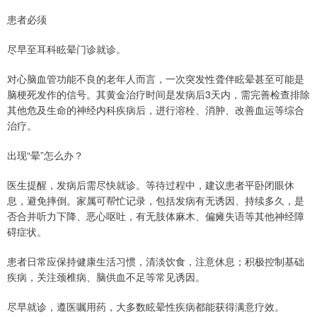
患者必须
尽早至耳科眩晕门诊就诊。
对心脑血管功能不良的老年人而言，一次突发性聋伴眩晕甚至可能是
脑梗死发作的信号。其黄金治疗时间是发病后3天内，需完善检查排除
其他危及生命的神经内科疾病后，进行溶栓、消肿、改善血运等综合
治疗。
出现“晕”怎么办？
医生提醒，发病后需尽快就诊。等待过程中，建议患者平卧闭眼休
息，避免摔倒。家属可帮忙记录，包括发病有无诱因、持续多久，是
否合并听力下降、恶心呕吐，有无肢体麻木、偏瘫失语等其他神经障
碍症状。
患者日常应保持健康生活习惯，清淡饮食，注意休息；积极控制基础
疾病，关注颈椎病、脑供血不足等常见诱因。
尽早就诊，遵医嘱用药，大多数眩晕性疾病都能获得满意疗效。