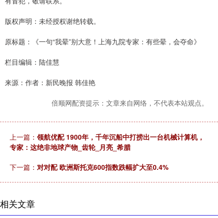
有冒犯，敬请联系。
版权声明：未经授权谢绝转载。
原标题：《一句“我晕”别大意！上海九院专家：有些晕，会夺命》
栏目编辑：陆佳慧
来源：作者：新民晚报 韩佳艳
倍顺网配资提示：文章来自网络，不代表本站观点。
上一篇：
领航优配 1900年，千年沉船中打捞出一台机械计算机，
专家：这绝非地球产物_齿轮_月亮_希腊
下一篇：
对对配 欧洲斯托克600指数跌幅扩大至0.4%
相关文章