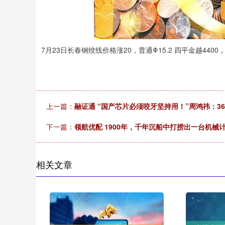
7月23日长春钢绞线价格涨20，普通Φ15.2 四平金越4400
上一篇：
融证通 “国产芯片必须咬牙坚持用！”周鸿祎：3
下一篇：
领航优配 1900年，千年沉船中打捞出一台机械
相关文章