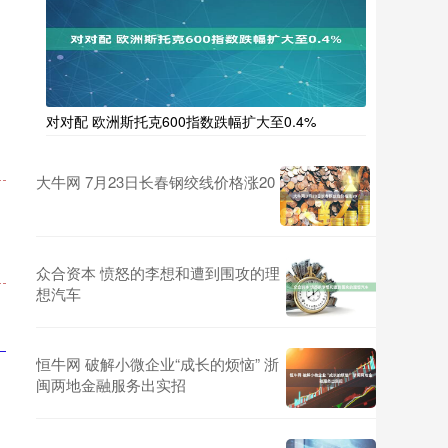
对对配 欧洲斯托克600指数跌幅扩大至0.4%
大牛网 7月23日长春钢绞线价格涨20
众合资本 愤怒的李想和遭到围攻的理
想汽车
恒牛网 破解小微企业“成长的烦恼” 浙
闽两地金融服务出实招