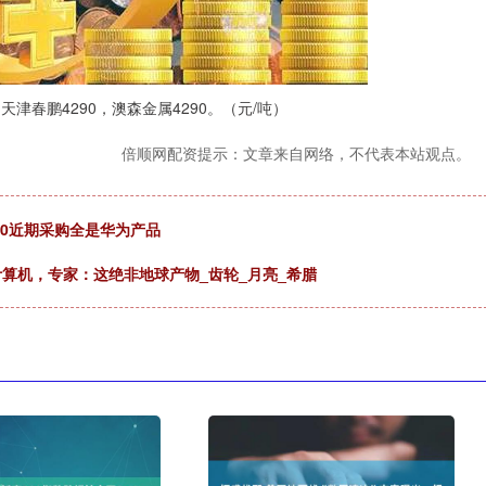
，天津春鹏4290，澳森金属4290。（元/吨）
倍顺网配资提示：文章来自网络，不代表本站观点。
60近期采购全是华为产品
计算机，专家：这绝非地球产物_齿轮_月亮_希腊