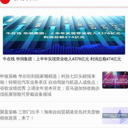
牛在线 华润集团：上半年实现营业收入4376亿元 利润总额474亿元
申银策略 华尔街到陆家嘴精选｜科技七巨头财报来
啦！特斯拉汽车业务承压 自动驾驶与机器人成焦点；
谷歌业绩优秀 上调全年资本开支；亚马逊加快收购步
伐拓展智能可穿戴设备领域
聚盈策略 三部门出手！海南自由贸易港全岛封关货物
税收政策，来了！