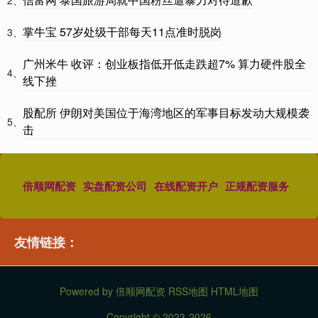
掌牛宝 57岁处级干部每天11点准时脱岗
3、
广州米牛 收评：创业板指低开低走跌超7% 算力硬件股全
4、
线下挫
股配所 伊朗对美国位于海湾地区的军事目标发动大规模袭
5、
击
倍顺网配资
实盘配资公司
在线配资开户
正规配资服务
友情链接：
Powered by
倍顺网配资
RSS地图
HTML地图
Copyright
© 2023-2026