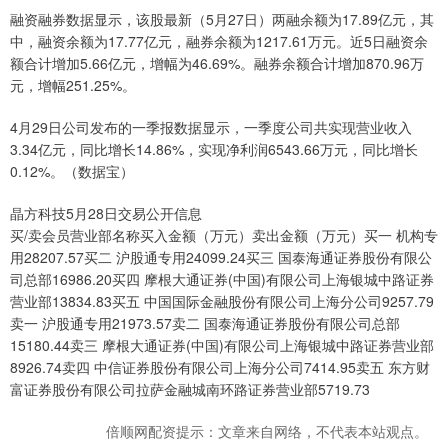
融资融券数据显示，该股最新（5月27日）两融余额为17.89亿元，其
中，融资余额为17.77亿元，融券余额为1217.61万元。近5日融资余
额合计增加5.66亿元，增幅为46.69%。融券余额合计增加870.96万
元，增幅251.25%。
4月29日公司发布的一季报数据显示，一季度公司共实现营业收入
3.34亿元，同比增长14.86%，实现净利润6543.66万元，同比增长
0.12%。（数据宝）
晶方科技5月28日交易公开信息
买/卖会员营业部名称买入金额（万元）卖出金额（万元）买一 机构专
用28207.57买二 沪股通专用24099.24买三 国泰海通证券股份有限公
司总部16986.20买四 摩根大通证券(中国)有限公司上海银城中路证券
营业部13834.83买五 中国国际金融股份有限公司上海分公司9257.79
卖一 沪股通专用21973.57卖二 国泰海通证券股份有限公司总部
15180.44卖三 摩根大通证券(中国)有限公司上海银城中路证券营业部
8926.74卖四 中信证券股份有限公司上海分公司7414.95卖五 东方财
富证券股份有限公司拉萨金融城南环路证券营业部5719.73
倍顺网配资提示：文章来自网络，不代表本站观点。