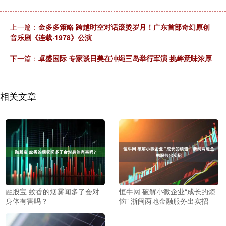
上一篇：
金多多策略 跨越时空对话滚烫岁月！广东首部奇幻原创
音乐剧《连载·1978》公演
下一篇：
卓盛国际 专家谈日美在冲绳三岛举行军演 挑衅意味浓厚
相关文章
融股宝 蚊香的烟雾闻多了会对
恒牛网 破解小微企业“成长的烦
身体有害吗？
恼” 浙闽两地金融服务出实招