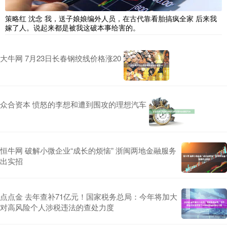
策略红 沈念 我，送子娘娘编外人员，在古代靠看胎搞疯全家 后来我
嫁了人。说起来都是被我这破本事给害的。
大牛网 7月23日长春钢绞线价格涨20
众合资本 愤怒的李想和遭到围攻的理想汽车
恒牛网 破解小微企业“成长的烦恼” 浙闽两地金融服务
出实招
点点金 去年查补71亿元！国家税务总局：今年将加大
对高风险个人涉税违法的查处力度