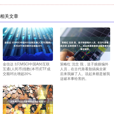
相关文章
金信达 3只MSCI中国A50互联
策略红 沈念 我，送子娘娘编外
互通(人民币)指数(本币)ETF成
人员，在古代靠看胎搞疯全家
交额环比增超20%
后来我嫁了人。说起来都是被我
这破本事给害的。