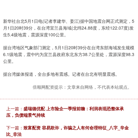
新华社台北5月1日电(记者李建华、姜江)据中国地震台网正式测定，5
月1日20时39分，在台湾宜兰县海域(北纬24.88度，东经122.07度)发
生5.4级地震，震源深度100公里。
据台湾地区气象部门测定，5月1日20时39分在台湾东部海域发生规模
6.1级地震，震中约为宜兰县政府东北东方38.7公里处，震源深度98.3
公里。
据台湾媒体报道，全台多地有震感。记者在台北有明显震感。
倍顺网配资提示：文章来自网络，不代表本站观点。
上一篇：
盛瑞德优配 上市险企一季报前瞻：利润表现恐整体承
压，负债端景气持续
下一篇：
致富配资 容易欺诈，诈骗之人有何命理特征_八字_辛金
比_非法