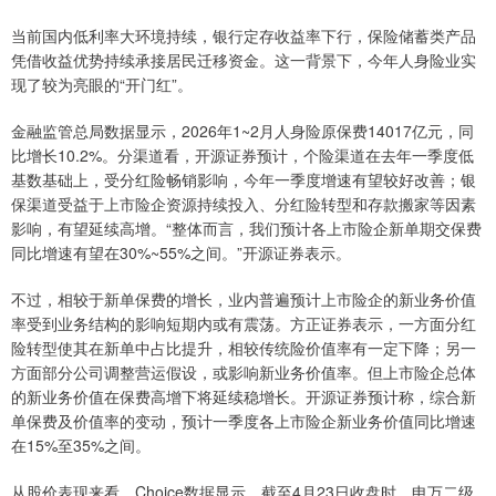
当前国内低利率大环境持续，银行定存收益率下行，保险储蓄类产品
凭借收益优势持续承接居民迁移资金。这一背景下，今年人身险业实
现了较为亮眼的“开门红”。
金融监管总局数据显示，2026年1~2月人身险原保费14017亿元，同
比增长10.2%。分渠道看，开源证券预计，个险渠道在去年一季度低
基数基础上，受分红险畅销影响，今年一季度增速有望较好改善；银
保渠道受益于上市险企资源持续投入、分红险转型和存款搬家等因素
影响，有望延续高增。“整体而言，我们预计各上市险企新单期交保费
同比增速有望在30%~55%之间。”开源证券表示。
不过，相较于新单保费的增长，业内普遍预计上市险企的新业务价值
率受到业务结构的影响短期内或有震荡。方正证券表示，一方面分红
险转型使其在新单中占比提升，相较传统险价值率有一定下降；另一
方面部分公司调整营运假设，或影响新业务价值率。但上市险企总体
的新业务价值在保费高增下将延续稳增长。开源证券预计称，综合新
单保费及价值率的变动，预计一季度各上市险企新业务价值同比增速
在15%至35%之间。
从股价表现来看，Choice数据显示，截至4月23日收盘时，申万二级