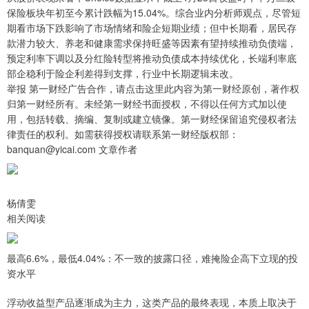
保险板块年初至今累计跌幅为15.04%。综合业内分析师观点，尽管短
期看市场下跌影响了市场情绪和险企短期业绩；但中长期看，居民存
款潜力较大、养老和健康需求保持旺盛等因素有望持续推动负债端，
预定利率下调以及分红险转型将推动负债成本持续优化，长端利率底
部企稳利于险企利差得到支撑，行业中长期逻辑未改。
举报 第一财经广告合作，请点击这里此内容为第一财经原创，著作权
归第一财经所有。未经第一财经书面授权，不得以任何方式加以使
用，包括转载、摘编、复制或建立镜像。第一财经保留追究侵权者法
律责任的权利。如需获得授权请联系第一财经版权部：
banquan@yicai.com 文章作者
杨倩雯
相关阅读
最高6.6%，最低4.04%：不一致的披露口径，难掩险企高下立现的投
资水平
浮动收益型产品逐渐成为主力，这类产品的最终表现，本质上取决于