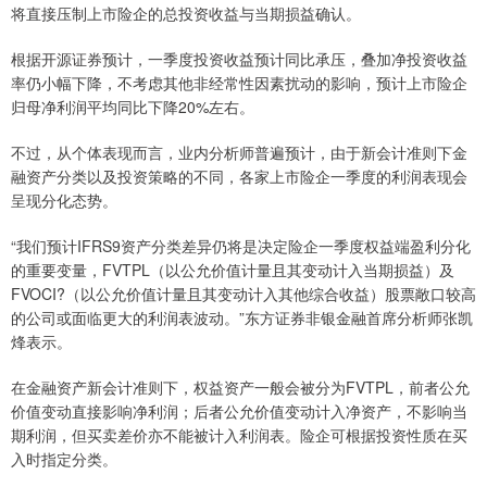
将直接压制上市险企的总投资收益与当期损益确认。
根据开源证券预计，一季度投资收益预计同比承压，叠加净投资收益
率仍小幅下降，不考虑其他非经常性因素扰动的影响，预计上市险企
归母净利润平均同比下降20%左右。
不过，从个体表现而言，业内分析师普遍预计，由于新会计准则下金
融资产分类以及投资策略的不同，各家上市险企一季度的利润表现会
呈现分化态势。
“我们预计IFRS9资产分类差异仍将是决定险企一季度权益端盈利分化
的重要变量，FVTPL（以公允价值计量且其变动计入当期损益）及
FVOCI?（以公允价值计量且其变动计入其他综合收益）股票敞口较高
的公司或面临更大的利润表波动。”东方证券非银金融首席分析师张凯
烽表示。
在金融资产新会计准则下，权益资产一般会被分为FVTPL，前者公允
价值变动直接影响净利润；后者公允价值变动计入净资产，不影响当
期利润，但买卖差价亦不能被计入利润表。险企可根据投资性质在买
入时指定分类。