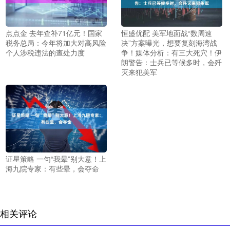
点点金 去年查补71亿元！国家
恒盛优配 美军地面战“数周速
税务总局：今年将加大对高风险
决”方案曝光，想要复刻海湾战
个人涉税违法的查处力度
争！媒体分析：有三大死穴！伊
朗警告：士兵已等候多时，会歼
灭来犯美军
证星策略 一句“我晕”别大意！上
海九院专家：有些晕，会夺命
相关评论