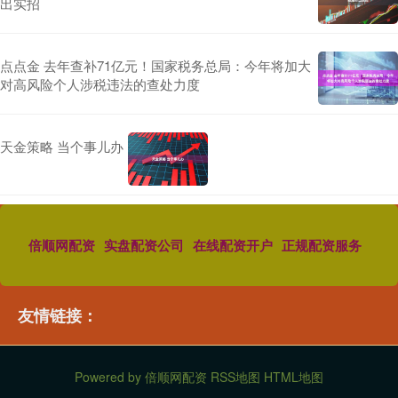
出实招
点点金 去年查补71亿元！国家税务总局：今年将加大
对高风险个人涉税违法的查处力度
天金策略 当个事儿办
倍顺网配资
实盘配资公司
在线配资开户
正规配资服务
友情链接：
Powered by
倍顺网配资
RSS地图
HTML地图