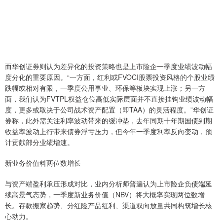
而华创证券则认为差异化的投资策略也是上市险企一季度业绩波动幅
度分化的重要原因。“一方面，红利或FVOCI股票投资风格的个股业绩
跌幅或相对有限，一季度公用事业、环保等板块实现上涨；另一方
面，我们认为FVTPL权益仓位高低实际层面并不直接挂钩业绩波动幅
度，更多或取决于公司战术资产配置（即TAA）的灵活程度。”华创证
券称，此外需关注利率波动带来的缓冲垫，去年同期十年期国债到期
收益率波动上行带来债券浮亏压力，但今年一季度利率反向变动，预
计贡献部分业绩增速。
新业务价值料两位数增长
与资产端盈利承压形成对比，业内分析师普遍认为上市险企负债端延
续高景气态势，一季度新业务价值（NBV）将大概率实现两位数增
长。存款搬家趋势、分红险产品红利、渠道双向放量共同构筑增长核
心动力。