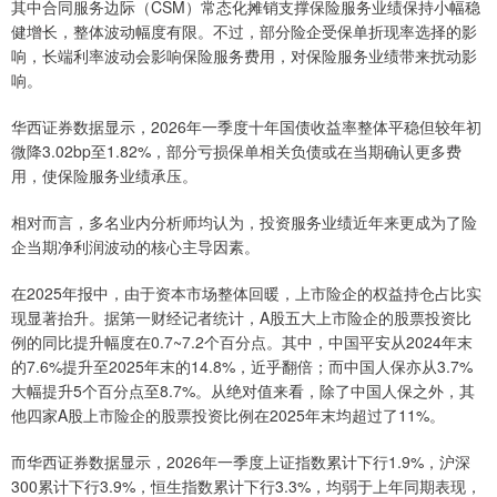
其中合同服务边际（CSM）常态化摊销支撑保险服务业绩保持小幅稳
健增长，整体波动幅度有限。不过，部分险企受保单折现率选择的影
响，长端利率波动会影响保险服务费用，对保险服务业绩带来扰动影
响。
华西证券数据显示，2026年一季度十年国债收益率整体平稳但较年初
微降3.02bp至1.82%，部分亏损保单相关负债或在当期确认更多费
用，使保险服务业绩承压。
相对而言，多名业内分析师均认为，投资服务业绩近年来更成为了险
企当期净利润波动的核心主导因素。
在2025年报中，由于资本市场整体回暖，上市险企的权益持仓占比实
现显著抬升。据第一财经记者统计，A股五大上市险企的股票投资比
例的同比提升幅度在0.7~7.2个百分点。其中，中国平安从2024年末
的7.6%提升至2025年末的14.8%，近乎翻倍；而中国人保亦从3.7%
大幅提升5个百分点至8.7%。从绝对值来看，除了中国人保之外，其
他四家A股上市险企的股票投资比例在2025年末均超过了11%。
而华西证券数据显示，2026年一季度上证指数累计下行1.9%，沪深
300累计下行3.9%，恒生指数累计下行3.3%，均弱于上年同期表现，