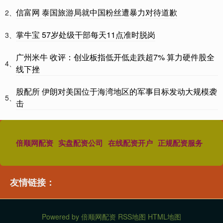
信富网 泰国旅游局就中国粉丝遭暴力对待道歉
2、
掌牛宝 57岁处级干部每天11点准时脱岗
3、
广州米牛 收评：创业板指低开低走跌超7% 算力硬件股全
4、
线下挫
股配所 伊朗对美国位于海湾地区的军事目标发动大规模袭
5、
击
倍顺网配资
实盘配资公司
在线配资开户
正规配资服务
友情链接：
Powered by
倍顺网配资
RSS地图
HTML地图