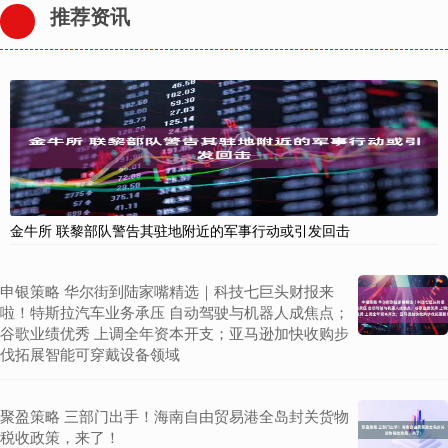
推荐资讯
金牛所 联黎部队警告其驻地附近的军事行动或引发回击
申银策略 华尔街到陆家嘴精选｜科技七巨头财报来
啦！特斯拉汽车业务承压 自动驾驶与机器人成焦点；
谷歌业绩优秀 上调全年资本开支；亚马逊加快收购步
伐拓展智能可穿戴设备领域
聚盈策略 三部门出手！海南自由贸易港全岛封关货物
税收政策，来了！