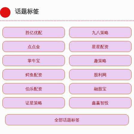
话题标签
胜亿优配
九八策略
点点金
星星配资
掌牛宝
趣策略
鳄鱼配资
股利网
伯乐配资
融股宝
证星策略
鑫赢智投
全部话题标签