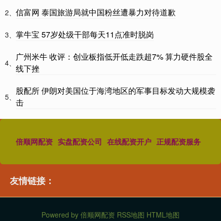
信富网 泰国旅游局就中国粉丝遭暴力对待道歉
2、
掌牛宝 57岁处级干部每天11点准时脱岗
3、
广州米牛 收评：创业板指低开低走跌超7% 算力硬件股全
4、
线下挫
股配所 伊朗对美国位于海湾地区的军事目标发动大规模袭
5、
击
倍顺网配资
实盘配资公司
在线配资开户
正规配资服务
友情链接：
Powered by
倍顺网配资
RSS地图
HTML地图