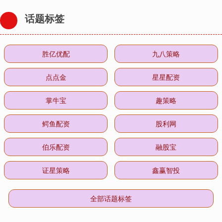
话题标签
胜亿优配
九八策略
点点金
星星配资
掌牛宝
趣策略
鳄鱼配资
股利网
伯乐配资
融股宝
证星策略
鑫赢智投
全部话题标签