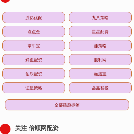
胜亿优配
九八策略
点点金
星星配资
掌牛宝
趣策略
鳄鱼配资
股利网
伯乐配资
融股宝
证星策略
鑫赢智投
全部话题标签
关注 倍顺网配资