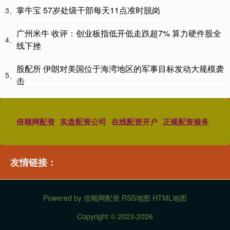
掌牛宝 57岁处级干部每天11点准时脱岗
3、
广州米牛 收评：创业板指低开低走跌超7% 算力硬件股全
4、
线下挫
股配所 伊朗对美国位于海湾地区的军事目标发动大规模袭
5、
击
倍顺网配资
实盘配资公司
在线配资开户
正规配资服务
友情链接：
Powered by
倍顺网配资
RSS地图
HTML地图
Copyright
© 2023-2026