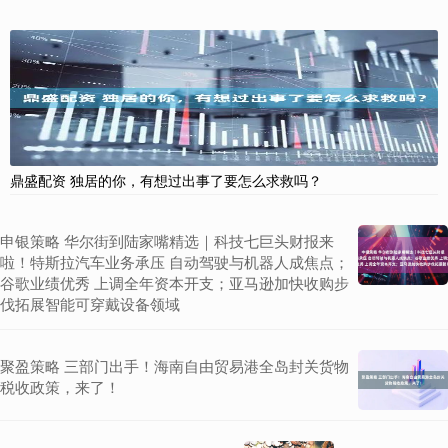
鼎盛配资 独居的你，有想过出事了要怎么求救吗？
申银策略 华尔街到陆家嘴精选｜科技七巨头财报来
啦！特斯拉汽车业务承压 自动驾驶与机器人成焦点；
谷歌业绩优秀 上调全年资本开支；亚马逊加快收购步
伐拓展智能可穿戴设备领域
聚盈策略 三部门出手！海南自由贸易港全岛封关货物
税收政策，来了！