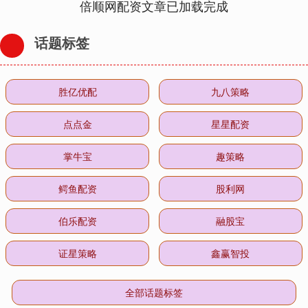
倍顺网配资文章已加载完成
话题标签
胜亿优配
九八策略
点点金
星星配资
掌牛宝
趣策略
鳄鱼配资
股利网
伯乐配资
融股宝
证星策略
鑫赢智投
全部话题标签