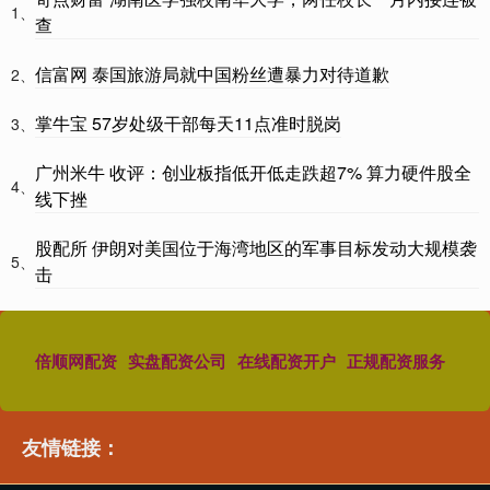
1、
查
信富网 泰国旅游局就中国粉丝遭暴力对待道歉
2、
掌牛宝 57岁处级干部每天11点准时脱岗
3、
广州米牛 收评：创业板指低开低走跌超7% 算力硬件股全
4、
线下挫
股配所 伊朗对美国位于海湾地区的军事目标发动大规模袭
5、
击
倍顺网配资
实盘配资公司
在线配资开户
正规配资服务
友情链接：