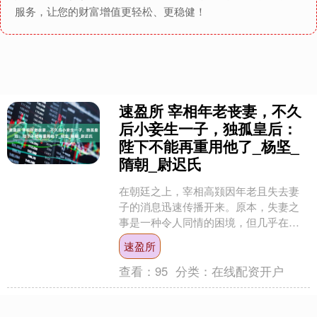
服务，让您的财富增值更轻松、更稳健！
速盈所 宰相年老丧妻，不久
后小妾生一子，独孤皇后：
陛下不能再重用他了_杨坚_
隋朝_尉迟氏
在朝廷之上，宰相高颎因年老且失去妻
子的消息迅速传播开来。原本，失妻之
事是一种令人同情的困境，但几乎在同
一时间，他那位年轻的妾室竟然诞下了
速盈所
一子。这件事本应成为一件....
查看：
95
分类：
在线配资开户