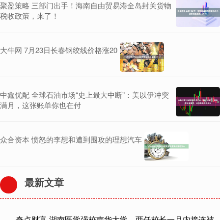
聚盈策略 三部门出手！海南自由贸易港全岛封关货物
税收政策，来了！
大牛网 7月23日长春钢绞线价格涨20
中鑫优配 全球石油市场“史上最大中断”：美以伊冲突
满月，这张账单你也在付
众合资本 愤怒的李想和遭到围攻的理想汽车
最新文章
奇点财富 湖南医学强校南华大学，两任校长一月内接连被