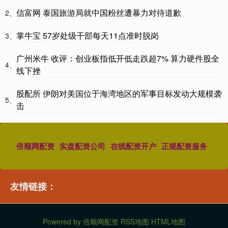
信富网 泰国旅游局就中国粉丝遭暴力对待道歉
2、
掌牛宝 57岁处级干部每天11点准时脱岗
3、
广州米牛 收评：创业板指低开低走跌超7% 算力硬件股全
4、
线下挫
股配所 伊朗对美国位于海湾地区的军事目标发动大规模袭
5、
击
倍顺网配资
实盘配资公司
在线配资开户
正规配资服务
友情链接：
Powered by
倍顺网配资
RSS地图
HTML地图