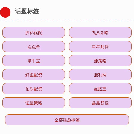
话题标签
胜亿优配
九八策略
点点金
星星配资
掌牛宝
趣策略
鳄鱼配资
股利网
伯乐配资
融股宝
证星策略
鑫赢智投
全部话题标签