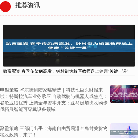
推荐资讯
致富配资 春季传染病高发，钟村街为校医教师送上健康“关键一课”
申银策略 华尔街到陆家嘴精选｜科技七巨头财报来
啦！特斯拉汽车业务承压 自动驾驶与机器人成焦点；
谷歌业绩优秀 上调全年资本开支；亚马逊加快收购步
伐拓展智能可穿戴设备领域
聚盈策略 三部门出手！海南自由贸易港全岛封关货物
税收政策，来了！