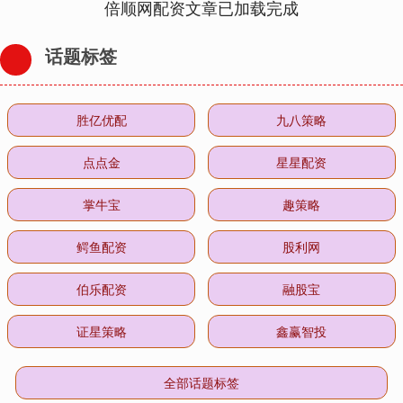
倍顺网配资文章已加载完成
话题标签
胜亿优配
九八策略
点点金
星星配资
掌牛宝
趣策略
鳄鱼配资
股利网
伯乐配资
融股宝
证星策略
鑫赢智投
全部话题标签