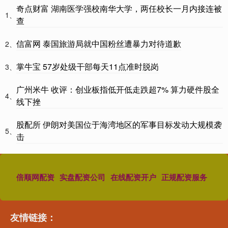
奇点财富 湖南医学强校南华大学，两任校长一月内接连被
1、
查
信富网 泰国旅游局就中国粉丝遭暴力对待道歉
2、
掌牛宝 57岁处级干部每天11点准时脱岗
3、
广州米牛 收评：创业板指低开低走跌超7% 算力硬件股全
4、
线下挫
股配所 伊朗对美国位于海湾地区的军事目标发动大规模袭
5、
击
倍顺网配资
实盘配资公司
在线配资开户
正规配资服务
友情链接：