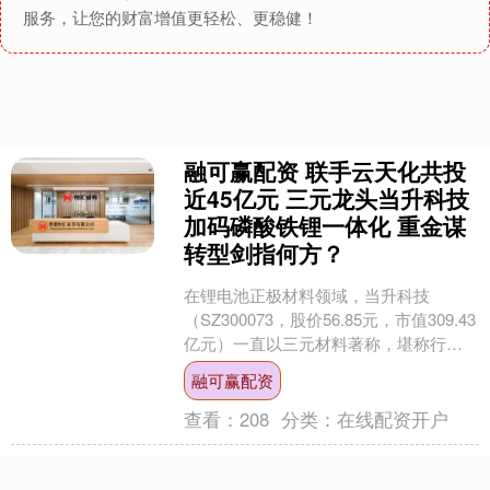
服务，让您的财富增值更轻松、更稳健！
融可赢配资 联手云天化共投
近45亿元 三元龙头当升科技
加码磷酸铁锂一体化 重金谋
转型剑指何方？
在锂电池正极材料领域，当升科技
（SZ300073，股价56.85元，市值309.43
亿元）一直以三元材料著称，堪称行业
元老。而如今，在储能领域由磷酸铁锂
融可赢配资
几乎独占....
查看：
208
分类：
在线配资开户