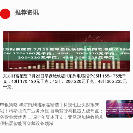
推荐资讯
东方财富配资 7月23日早盘钕铁硼H系列毛坯报价35H 155-175元千
克；40H 170-190元千克；45H： 200-220元千克；48H 205-225元
千克。
申银策略 华尔街到陆家嘴精选｜科技七巨头财报来
啦！特斯拉汽车业务承压 自动驾驶与机器人成焦点；
谷歌业绩优秀 上调全年资本开支；亚马逊加快收购步
伐拓展智能可穿戴设备领域