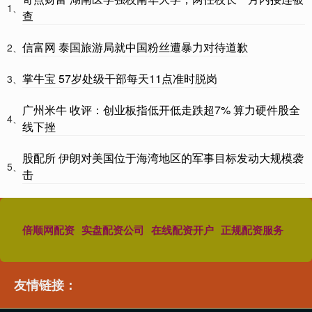
1、
查
信富网 泰国旅游局就中国粉丝遭暴力对待道歉
2、
掌牛宝 57岁处级干部每天11点准时脱岗
3、
广州米牛 收评：创业板指低开低走跌超7% 算力硬件股全
4、
线下挫
股配所 伊朗对美国位于海湾地区的军事目标发动大规模袭
5、
击
倍顺网配资
实盘配资公司
在线配资开户
正规配资服务
友情链接：