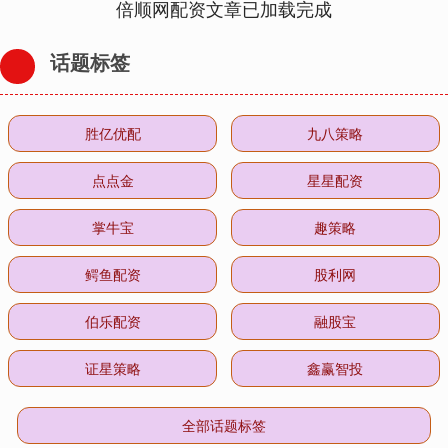
倍顺网配资文章已加载完成
话题标签
胜亿优配
九八策略
点点金
星星配资
掌牛宝
趣策略
鳄鱼配资
股利网
伯乐配资
融股宝
证星策略
鑫赢智投
全部话题标签