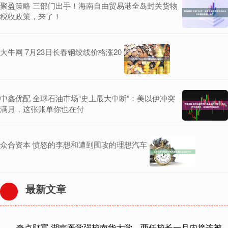
聚盈策略 三部门出手！海南自由贸易港全岛封关货物
税收政策，来了！
大牛网 7月23日长春钢绞线价格涨20
中鑫优配 全球石油市场“史上最大中断”：美以伊冲突
满月，这张账单你也在付
众合资本 愤怒的李想和遭到围攻的理想汽车
最新文章
奇点财富 湖南医学强校南华大学，两任校长一月内接连被