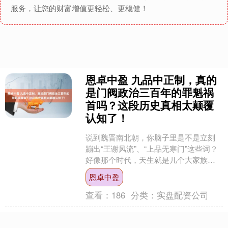
服务，让您的财富增值更轻松、更稳健！
恩卓中盈 九品中正制，真的
是门阀政治三百年的罪魁祸
首吗？这段历史真相太颠覆
认知了！
说到魏晋南北朝，你脑子里是不是立刻
蹦出“王谢风流”、“上品无寒门”这些词？
好像那个时代，天生就是几个大家族说
了算。但你知道吗，这一切的“制度总开
恩卓中盈
关”，最初的设计....
查看：
186
分类：
实盘配资公司