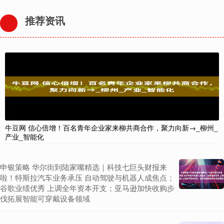
推荐资讯
牛豆网 信心倍增！百名青年企业家来柳共商合作，聚力向新→_柳州_
产业_智能化
申银策略 华尔街到陆家嘴精选｜科技七巨头财报来
啦！特斯拉汽车业务承压 自动驾驶与机器人成焦点；
谷歌业绩优秀 上调全年资本开支；亚马逊加快收购步
伐拓展智能可穿戴设备领域