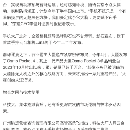
台，实现自动跟拍与智能运镜，还可感知环境、随语音指令点头摆
动、实时防抖矫正，计划今年下半年国内上市。“手机不该只是一个有
着触摸屏的无趣黑色方块，我们决定赋予它大脑，更要赋予它手
脚。”荣耀CEO李健对证券时报记者表示。
手机大厂之外，全景相机领导品牌影石也不甘示弱。影石宣布，旗下
首款手持云台相机Luna将于今年上半年发布。
群雄逐鹿之下，行业霸主大疆也在紧锣密鼓布局。今年4月，大疆发布
了Osmo Pocket 4，其上一代产品大疆Osmo Pocket 3单品销量自
2023年10月推出以来，累计销量已超千万台。“影像业务已被明确为
大疆除无人机之外的核心战略方向，未来将推出一系列重磅产品。”大
疆创始人汪滔说。
增长之困与技术复用
科技大厂集体抢滩背后，还有着更深层次的市场逻辑与技术驱动因
素。
广州眺远营销咨询管理有限公司高管高承飞指出，科技大厂入局云台
相机赛道，核心动因在于手机市场增长见顶后寻找第二曲线。