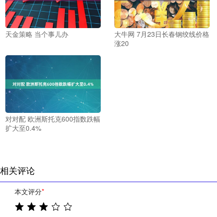
天金策略 当个事儿办
大牛网 7月23日长春钢绞线价格
涨20
对对配 欧洲斯托克600指数跌幅
扩大至0.4%
相关评论
本文评分
*