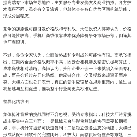
据高端专业市场主导地位，主要服务专业发烧友及商业拍摄。各方技
术底座不同，虽会有交叉渗透，但总体会在各自优势区间构筑防线，
形成分层稳态。
竞争的加剧也可能引发价格战和专利战。天使投资人郭涛认为，价格
战可能性较高，手机厂商或依靠成本优势降价争夺市场份额，倒逼其
他厂商跟进。
不过，多位专家认为，全面价格战和专利战的可能性有限。高承飞指
出，短期内全面价格战概率不高，因云台相机涉及精密机械与算法，
成本底线相对清晰。高恒认为，头部企业不会一上来就陷入全面专利
战，而是会通过差异化路线、供应链合作、交叉授权来规避正面冲
突。大疆方面也公开表示，真正的竞争应该是在规则框架内，通过自
我超越与互相促进，推动整个行业向更高标准迈进。
差异化路线图
集体抢滩背后的挑战同样不容忽视。受访专家指出，科技大厂跨界挑
战主要集中在三方面：一是机械云台与影像算法的协同需要长期积
累，非手机计算摄影可快速复制；二是独立设备生态的构建，大疆已
形成从配件到软件的完整闭环，科技大厂面临供应链整合等难题；三