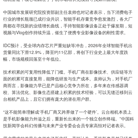
中国城市发展研究院投资部副主任袁帅也对记者表示，当下消费电子
行业的增长瓶颈已成行业共识，智能手机存量竞争愈发激烈，各大厂
商都在寻找新的业绩增长曲线，手持智能影像设备正处于爆发期，短
视频与Vlog创作持续升温，催生了便携专业影像设备的刚性需求。
IDC预计，受全球内存芯片严重短缺等冲击，2026年全球智能手机出
货量同比下滑12.9%，降至约11亿部，将创下行业史上最大年度跌
幅，市场规模回落至十年低位。
技术积累的可复用性降低了门槛。手机厂商在影像技术、供应链等方
面的积累可直接复用，能降低研发与生产成本。袁帅认为，对手机厂
商而言，影像能力早已是产品核心竞争力所在，多年来在传感器调
校、算法优化、影像生态搭建上积累的技术经验，可以无缝迁移到云
台相机产品上，且它们拥有庞大的潜在用户群。
“这不能简单理解成‘手机厂商又跨界做了一个硬件’。云台相机本质上
是手机影像能力外溢之后，重新长出来的一个独立创作终端。”中国科
技新闻学会科幻传播与未来产业专委会会员专家高恒对记者表示。