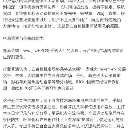
用户需求的差异化也催生了新市场。高恒认为，手机影像虽然已经卷
到很深，但手机也有天然边界：长时间拍摄发热、握持不稳定、续航
焦虑、专业收音和运动跟拍体验不够完整。短视频、Vlog、直播、旅
行记录这些场景起来以后，用户不是只要“能拍”，而是要“稳定地拍、
方便地拍、拍完能快速出片”。这就是云台相机重新被看见的原因。
格局重塑与价格战隐忧
随着荣耀、vivo、OPPO等手机大厂的入局，云台相机市场格局将发
生深刻变化。
行业普遍认为，云台相机市场格局将从大疆“一家独大”转向“1+N”分层
竞争。未来，大疆将主导专业高端市场，手机厂商抢占大众消费市
场，影石等则聚焦运动全景等细分领域。IDC中国研究经理薛淼预
测，后续其他IoT设备厂商可能也会跟进。
这种分层竞争的格局，源于各方技术底座和用户群体的差异。手机厂
商生态型玩家凭借多设备互通、影像算法共享和亿级用户基数，主打
大众日常记录与社交分享，更易抢占主流份额。全景运动影像品牌在
极限防抖、轻量化和户外创作社区上有深厚“护城河”，锁定运动与旅
行人群。专业手持云台企业大疆凭借多年技术沉淀与品牌认知，将占