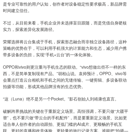
是专业可靠性的用户认知，创作者对设备稳定性要求极高，新品牌需
时间建立信任。
不过，从目前来看，手机企业并未选择盲目跟随，而是凭借自身硬核
实力，探索差异化发展路径。
荣耀选择将云台集成于手机，探索形态融合而非独立设备路径，这种
策略的优势在于，可以利用手机强大的计算能力和生态，减少用户携
带多设备的负担，实现“手机+云台”的一体化体验。
OPPO和vivo则更注重与手机生态的联动。“vivo想做出些不一样的东
西，不是简单复制现有产品。”胡柏山说。袁帅预计，OPPO、vivo等
会重点打造云台相机和手机之间的无缝传输、一键剪辑、多设备联动
拍摄等功能，形成其他品牌没有的生态优势。
“这（Luna）绝不是另一个Pocket。”影石创始人刘靖康也直言。
破解跨界挑战的关键在于重新定义场景。高恒强调，不要只做“大疆平
替”，也不要只做“带云台的手机配件”，而是要重新定义场景。比如更
适合单人创作者的自动跟拍、更低门槛的AI成片、更顺畅的手机互
联、更好的直播和收音体验、更轻量的旅行记录方案。谁能把“拍摄—