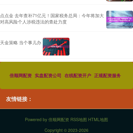
点点金 去年查补71亿元！国家税务总局：今年将加大
对高风险个人涉税违法的查处力度
天金策略 当个事儿办
倍顺网配资
实盘配资公司
在线配资开户
正规配资服务
友情链接：
Powered by
倍顺网配资
RSS地图
HTML地图
Copyright
© 2023-2026