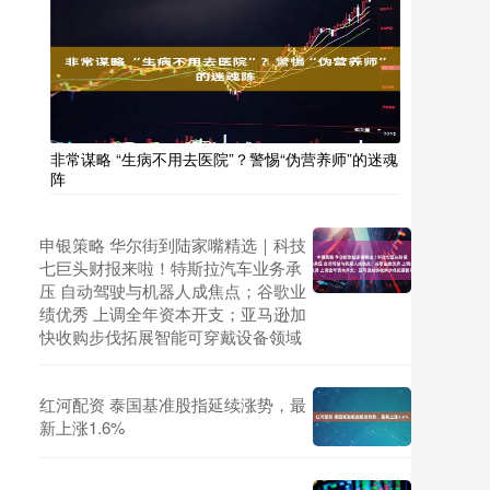
非常谋略 “生病不用去医院”？警惕“伪营养师”的迷魂
阵
申银策略 华尔街到陆家嘴精选｜科技
七巨头财报来啦！特斯拉汽车业务承
压 自动驾驶与机器人成焦点；谷歌业
绩优秀 上调全年资本开支；亚马逊加
快收购步伐拓展智能可穿戴设备领域
红河配资 泰国基准股指延续涨势，最
新上涨1.6%