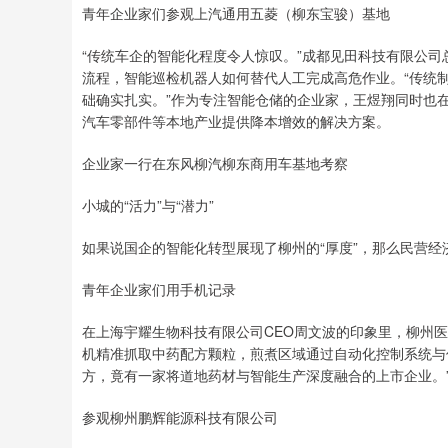
青年企业家们参观上汽通用五菱（柳东宝骏）基地
“传统车企的智能化程度令人惊叹。”成都见田科技有限公司
流程，智能巡检机器人如何替代人工完成高危作业。“传统
础确实扎实。”作为专注智能仓储的企业家，王煜翔同时也
汽车零部件等本地产业提供降本增效的解决方案。
企业家一行在东风柳汽柳东商用车基地考察
小城的“活力”与“潜力”
如果说国企的智能化转型展现了柳州的“厚度”，那么民营经
青年企业家们用手机记录
在上海宇耀生物科技有限公司CEO周文波的印象里，柳州医
机精准抓取中药配方颗粒，煎煮区域通过自动化控制系统与
方，竟有一家将道地药材与智能生产深度融合的上市企业。”
参观柳州鹏辉能源科技有限公司