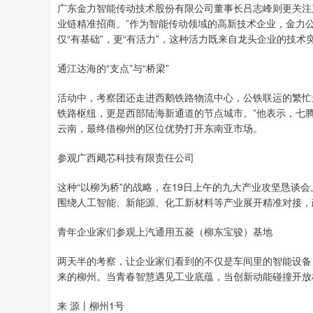
广东金力智能传动技术股份有限公司董事长吕志峰则更关注
业链精准招商。”作为智能传动领域的高新技术企业，金力
仅“有基础”，更“有活力”，这种活力既来自龙头企业的技
通江达海的“支点”与“桥梁”
活动中，考察团还走进西鹅铁路物流中心，公铁联运的繁忙
铁路枢纽，更是西部陆海新通道的节点城市。”他表示，七
云南，最终借柳州的区位优势打开东南亚市场。
参观广西飓芯科技有限责任公司
这种“以柳为桥”的战略，在19日上午的九大产业攻坚恳谈
围绕人工智能、新能源、化工新材料等产业展开精准对接，
青年企业家们参观上汽通用五菱（柳东宝骏）基地
两天半的考察，让企业家们看到的不仅是车间里的智能设备、
来的柳州。当青春智慧遇见工业底蕴，当创新动能碰撞开放格
来 源丨柳州1号