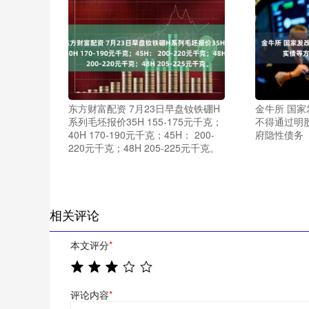
东方财富配资 7月23日早盘钕铁硼H
金牛所 国
系列毛坯报价35H 155-175元千克；
不得通过明
40H 170-190元千克；45H： 200-
府隐性债务
220元千克；48H 205-225元千克。
相关评论
本文评分
*
评论内容
*