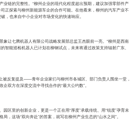
产业链的完整性。“柳州企业的现代化程度超出预期，建议加强零部件产
公司正探索与柳州新能源车企的合作可能。在他看来，柳州的汽车产业不
术突破，也来自中小企业对市场变化的快速响应。
景象让七腾机器人有限公司战略发展部总监王杰眼前一亮。“柳州是西南
腾的智能巡检机器人已计划在柳钢试点，未来将通过政策支持辐射广东、
会上被反复提及——青年企业家们与柳州市各城区、部门负责人围坐一堂，
政企双方在深度交流中寻找合作的“最大公约数”。
园区里的创新企业，更是一个正在用“厚度”承载传统、用“锐度”孕育未
局，这场“双向奔赴”的答案，就写在柳州产业生态的“山水之间”。