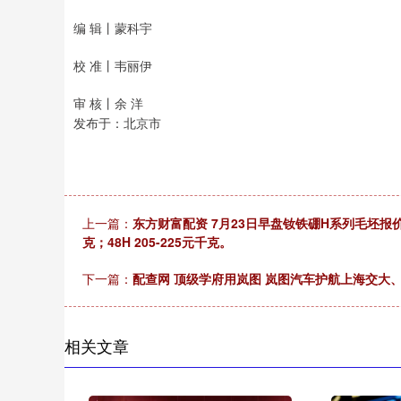
编 辑丨蒙科宇
校 准丨韦丽伊
审 核丨余 洋
发布于：北京市
上一篇：
东方财富配资 7月23日早盘钕铁硼H系列毛坯报价35H 
克；48H 205-225元千克。
下一篇：
配查网 顶级学府用岚图 岚图汽车护航上海交大、
相关文章