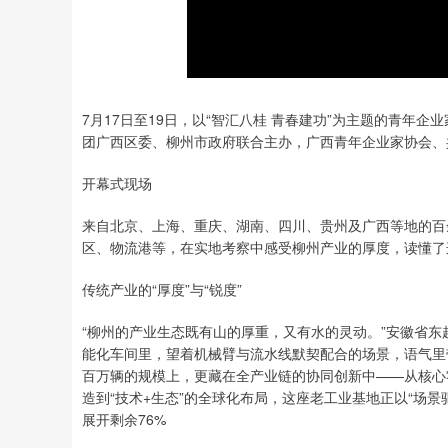
7月17日至19日，以“智汇八桂 青春建功”为主题的青年
团广西区委、柳州市政府联合主办，广西青年企业家协会、
开幕式现场
来自北京、上海、重庆、湖南、四川、贵州及广西等地的百
区、物流港等，在实地考察中感受柳州产业的厚度，读懂了
传统产业的“厚度”与“锐度”
“柳州的产业生态既有山的厚重，又有水的灵动。”安徽省
能化车间里，望着机械臂与流水线默契配合的场景，语气里
百万辆的规模上，更藏在全产业链的协同创新中——从核心
造到“技术+生态”的全球化布局，这座老工业基地正以“场景
展开剩余76%