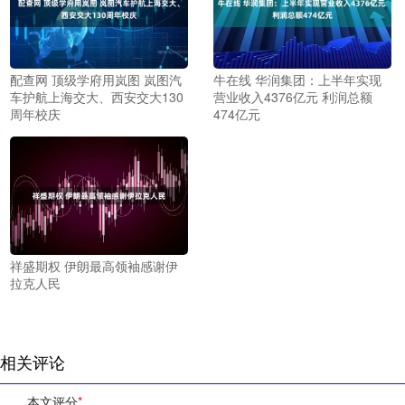
配查网 顶级学府用岚图 岚图汽
牛在线 华润集团：上半年实现
车护航上海交大、西安交大130
营业收入4376亿元 利润总额
周年校庆
474亿元
祥盛期权 伊朗最高领袖感谢伊
拉克人民
相关评论
本文评分
*