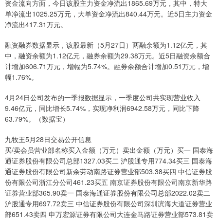
资金流向方面，今日该股主力资金净流出1865.69万元，其中，特大
单净流出1025.25万元，大单资金净流出840.44万元。近5日主力资金
净流出417.31万元。
融资融券数据显示，该股最新（5月27日）两融余额为1.12亿元，其
中，融资余额为1.12亿元，融券余额为29.38万元。近5日融资余额合
计增加606.71万元，增幅为5.74%。融券余额合计增加0.51万元，增
幅1.76%。
4月24日公司发布的一季报数据显示，一季度公司共实现营业收入
9.46亿元，同比增长5.74%，实现净利润6942.58万元，同比下降
63.79%。（数据宝）
九牧王5月28日交易公开信息
买/卖会员营业部名称买入金额（万元）卖出金额（万元）买一 国泰海
通证券股份有限公司总部1327.03买二 沪股通专用774.34买三 国泰海
通证券股份有限公司新余劳动南路证券营业部503.38买四 中信证券股
份有限公司浙江分公司461.23买五 南京证券股份有限公司南京新华路
证券营业部365.90卖一 国泰海通证券股份有限公司总部2022.02卖二
沪股通专用697.72卖三 中信证券股份有限公司深圳滨海大道证券营业
部651.43卖四 申万宏源证券有限公司大连金马路证券营业部573.81卖