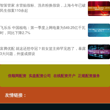
智策管家 水管贴假标、洗衣粉换假袋，上海今年已破
民生假案110余起
飞乐乐 中国核电：第一季度上网电量为549.25亿千瓦
时，同比下降2.7%
富腾优配 就这还想夺冠？前女篮主帅罕见怒了，暴露
3大问题，外援成摆设
倍顺网配资
实盘配资公司
在线配资开户
正规配资服务
友情链接：