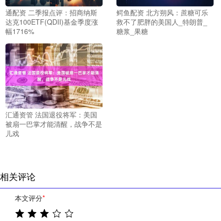
通配资 二季报点评：招商纳斯
鳄鱼配资 北方朔风：蔗糖可乐
达克100ETF(QDII)基金季度涨
救不了肥胖的美国人_特朗普_
幅1716%
糖浆_果糖
汇通资管 法国退役将军：美国
被扇一巴掌才能清醒，战争不是
儿戏
相关评论
本文评分
*